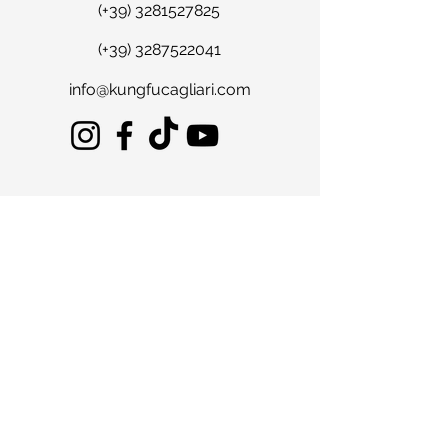
(+39)
3281527825
(+39)
3287522041
info@kungfucagliari.com
Dove trovarci
Via Giaime Pintor
5/7/9
Cagliari 09128
Italia