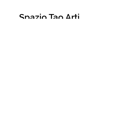
Spazio Tao Arti
Marziali e Benessere
Contattaci
(+39)
3281527825
(+39)
3287522041
info@kungfucagliari.com
Dove trovarci
Via Giaime Pintor
5/7/9