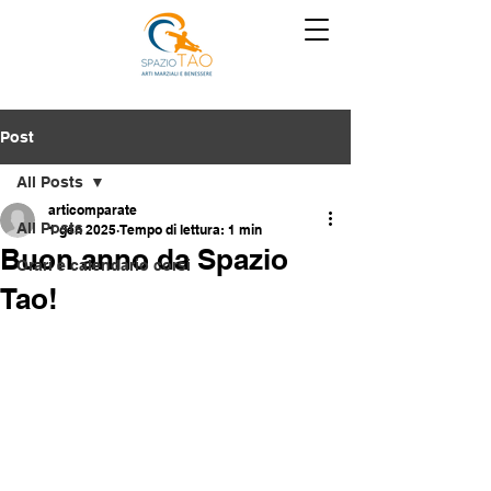
Post
All Posts
articomparate
All Posts
1 gen 2025
Tempo di lettura: 1 min
Buon anno da Spazio
Orari e calendario corsi
Tao!