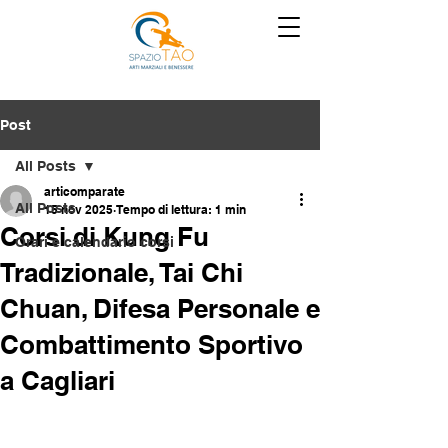
Post
All Posts
articomparate
All Posts
15 nov 2025
Tempo di lettura: 1 min
Corsi di Kung Fu
Orari e calendario corsi
Tradizionale, Tai Chi
Chuan, Difesa Personale e
Combattimento Sportivo
a Cagliari