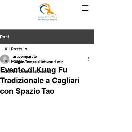
Post
All Posts
articomparate
All Posts
12 gen
Tempo di lettura: 1 min
Evento di Kung Fu
Orari e calendario corsi
Tradizionale a Cagliari
con Spazio Tao