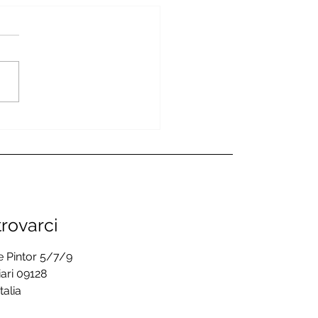
de successo a Cagliari
l’evento di difesa
onale MDS – Mastro
ence System
rovarci
e Pintor 5/7/9
ari 09128
Italia