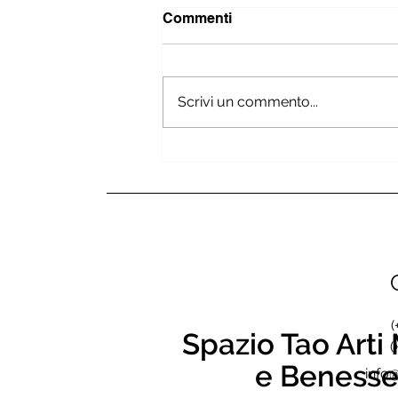
Commenti
Scrivi un commento...
Il viaggio interiore ed
esteriore: Corea del Sud
(
Spazio Tao Arti 
(
e Benesse
info