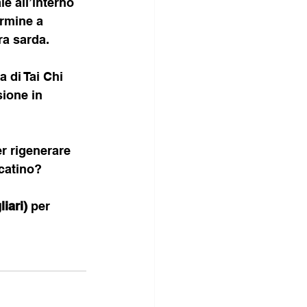
e all’interno 
armine a 
ra sarda.
 di Tai Chi 
ione in 
r rigenerare 
rcatino?
iari) 
per 