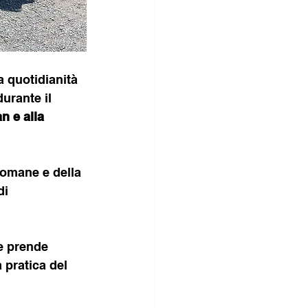
a quotidianità 
urante il 
n e alla 
romane e della 
i 
e prende 
 pratica del 