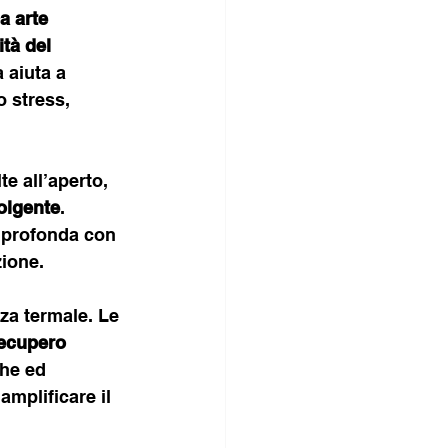
a arte 
tà del 
 aiuta a 
o stress, 
e all’aperto, 
olgente
. 
 profonda con 
zione.
nza termale. Le 
recupero 
che ed 
mplificare il 