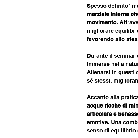
Spesso definito “me
marziale interna che
movimento
. Attrav
migliorare equilibri
favorendo allo ste
Durante il seminario
immerse nella natur
Allenarsi in questi
sé stessi, migliora
Accanto alla pratica
acque ricche di min
articolare e beness
emotive. Una combin
senso di equilibrio