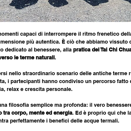
omenti capaci di interrompere il ritmo frenetico dell
dimensione più autentica. È ciò che abbiamo vissuto d
o dedicato al benessere, alla 
pratica del Tai Chi Chua
verso le terme naturali
.
ersi nello straordinario scenario delle antiche terme 
a, i partecipanti hanno condiviso un percorso fatto d
a, relax e crescita personale.
na filosofia semplice ma profonda: il vero benesser
io tra corpo, mente ed energia
. Ed è proprio qui che la
tra perfettamente i benefici delle acque termali.