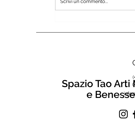
Scrivi un commento...
Il viaggio interiore ed
esteriore: Corea del Sud
(
Spazio Tao Arti 
(
e Benesse
info