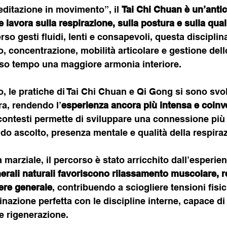
ditazione in movimento”, il 
Tai Chi Chuan è un’antic
 lavora sulla respirazione, sulla postura e sulla quali
erso gesti fluidi, lenti e consapevoli, questa disciplina
o, concentrazione, mobilità articolare e gestione dell
sso tempo una maggiore armonia interiore.
, le pratiche di Tai Chi Chuan e Qi Gong si sono svolt
a, rendendo l’
esperienza ancora più intensa e coinv
 contesti permette di sviluppare una connessione più
ndo ascolto, presenza mentale e qualità della respira
 marziale, il percorso è stato arricchito dall’esperie
erali naturali favoriscono rilassamento muscolare, 
ere generale
, contribuendo a sciogliere tensioni fisi
azione perfetta con le discipline interne, capace di a
 e rigenerazione.