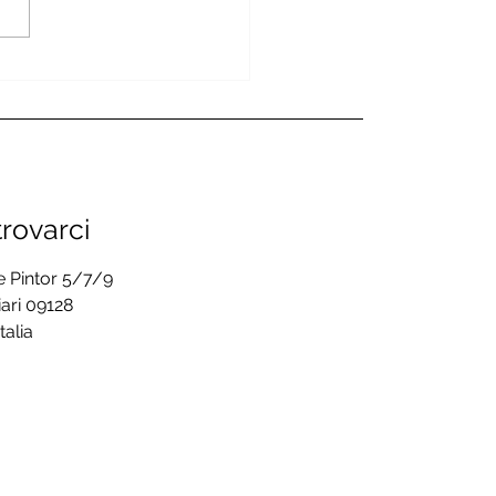
de successo a Cagliari
l’evento di difesa
onale MDS – Mastro
ence System
rovarci
e Pintor 5/7/9
ari 09128
Italia