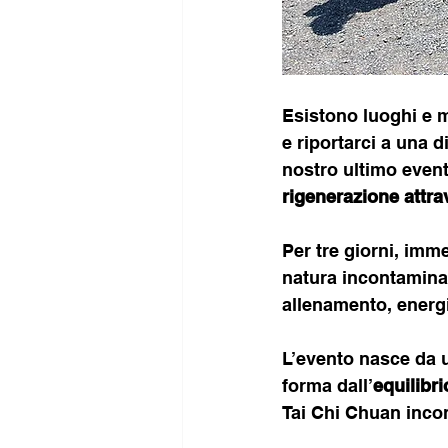
Esistono luoghi e m
e riportarci a una 
nostro ultimo event
rigenerazione attra
Per tre giorni, imm
natura incontaminat
allenamento, energi
L’evento nasce da u
forma dall’
equilibr
Tai Chi Chuan incon