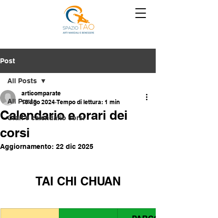
Post
All Posts
articomparate
All Posts
16 ago 2024
Tempo di lettura: 1 min
Calendario e orari dei
Orari e calendario corsi
corsi
Aggiornamento:
22 dic 2025
TAI CHI CHUAN