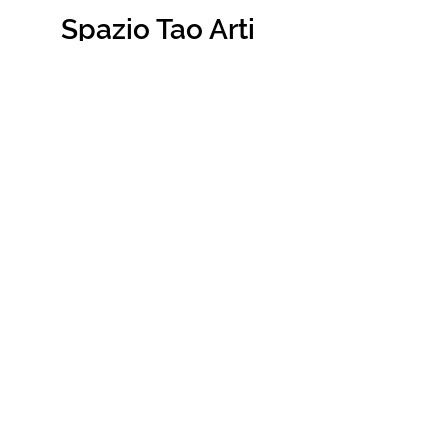
Spazio Tao Arti
Marziali e Benessere
Contattaci
(+39)
3281527825
(+39)
3287522041
info@kungfucagliari.com
Dove trovarci
Via Giaime Pintor
5/7/9
Cagliari 09128