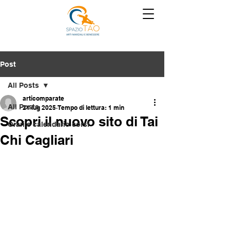
Post
All Posts
articomparate
All Posts
21 lug 2025
Tempo di lettura: 1 min
Scopri il nuovo sito di Tai
Orari e calendario corsi
Chi Cagliari