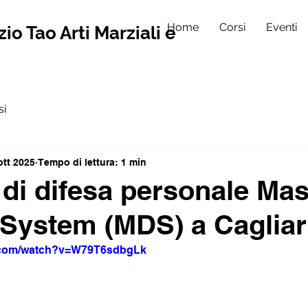
Home
Corsi
Eventi
io Tao Arti Marziali e
si
ott 2025
Tempo di lettura: 1 min
 di difesa personale Mas
System (MDS) a Cagliar
e.com/watch?v=W79T6sdbgLk