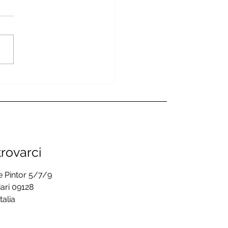
de successo a Cagliari
l’evento di difesa
onale MDS – Mastro
ence System
rovarci
e Pintor 5/7/9
ari 09128
Italia