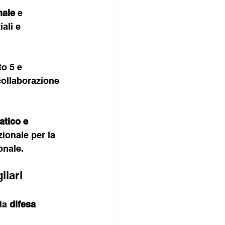
nale
 e 
iali e 
to 5 e 
 collaborazione 
tico e 
zionale per la 
onale.
liari
la 
difesa 