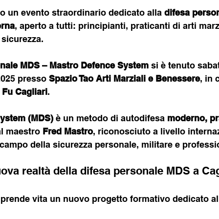
to un evento straordinario dedicato alla 
difesa perso
erna
, aperto a tutti: principianti, praticanti di arti marz
 sicurezza.
onale MDS – Mastro Defence System
 si è tenuto saba
2025 presso 
Spazio Tao Arti Marziali e Benessere
, in
Fu Cagliari
.
System (MDS)
 è un metodo di autodifesa 
moderno, pra
al maestro 
Fred Mastro
, riconosciuto a livello interna
campo della sicurezza personale, militare e professi
ova realtà della difesa personale MDS a Cag
prende vita un nuovo progetto formativo dedicato al