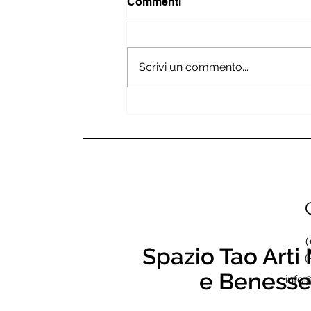
Commenti
Scrivi un commento...
Il viaggio interiore ed
esteriore: Corea del Sud
(
Spazio Tao Arti 
(
e Benesse
info