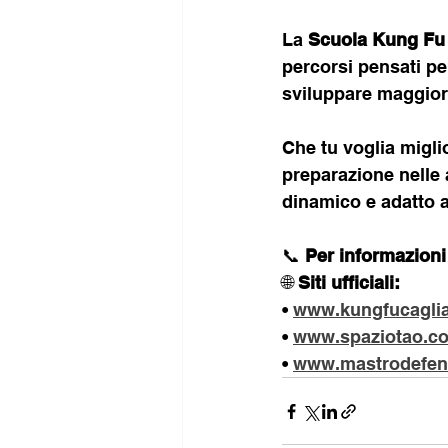
La 
Scuola Kung Fu 
percorsi pensati pe
sviluppare maggior
Che tu voglia migli
preparazione nelle ar
dinamico e adatto a
📞 
Per informazioni 
🌐 
Siti ufficiali:
• 
www.kungfucaglia
• 
www.spaziotao.c
• 
www.mastrodefen