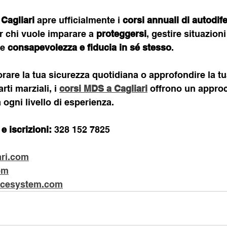
Cagliari
 apre ufficialmente i 
corsi annuali di autodi
r chi vuole imparare a 
proteggersi
, gestire situazioni
e 
consapevolezza e fiducia in sé stesso
.
orare la tua sicurezza quotidiana o approfondire la tu
ti marziali, i 
corsi MDS a Cagliari
 offrono un approc
 ogni livello di esperienza.
e iscrizioni:
 328 152 7825
ri.com
om
cesystem.com