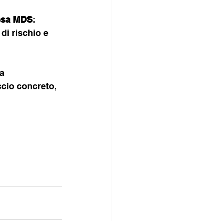
fesa MDS
: 
 di rischio e 
a 
cio concreto, 