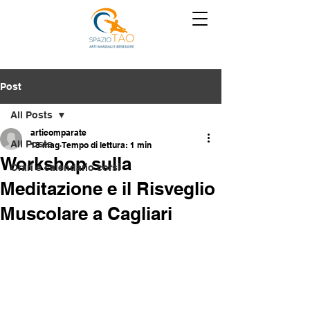
Post
All Posts
articomparate
All Posts
18 mag
Tempo di lettura: 1 min
Workshop sulla
Orari e calendario corsi
Meditazione e il Risveglio
Muscolare a Cagliari