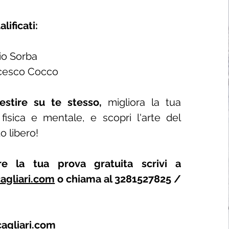
lificati:
io Sorba
cesco Cocco
vestire su te stesso,
migliora la tua
fisica e mentale, e scopri l'arte del
 libero!
re la tua prova gratuita scrivi a
agliari.com
o chiama al 3281527825 /
agliari.com