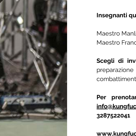
Insegnanti qua
Maestro Manl
Maestro Fran
Scegli di in
preparazione 
combattimento
Per prenota
info@kungfuc
3287522041
www.kungfuc