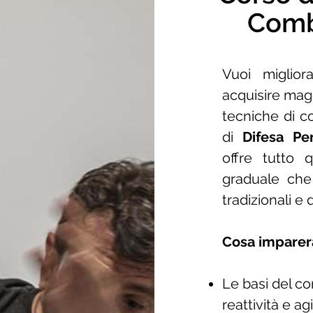
Comb
Vuoi miglior
acquisire mag
tecniche di c
di
Difesa P
offre tutto 
graduale che 
tradizionali e
Cosa imparera
Le basi del c
reattività e agi