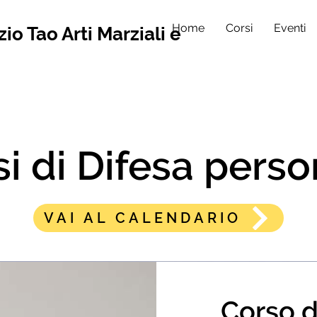
Home
Corsi
Eventi
io Tao Arti Marziali e
i di Difesa pers
VAI AL CALENDARIO
Corso d