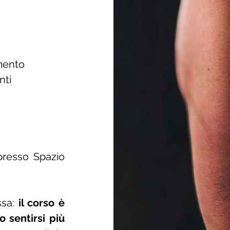
amento
nti
 presso Spazio
ssa:
il corso è
 sentirsi più