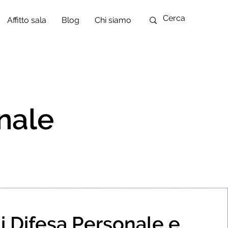
Affitto sala
Blog
Chi siamo
onale
i Difesa Personale e