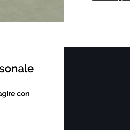
rsonale
agire con