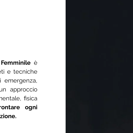
 Femminile
è
eti e tecniche
 di emergenza,
 un approccio
ntale, fisica
rontare ogni
zione.