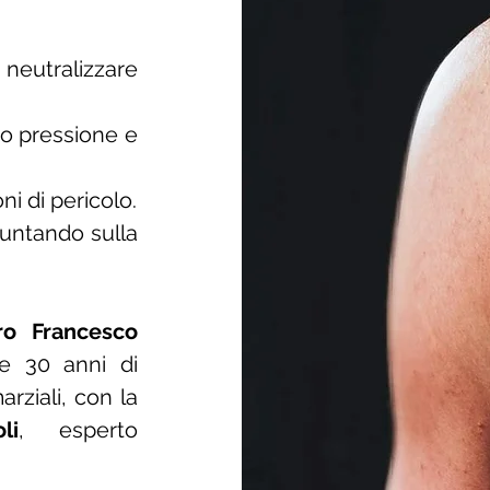
eutralizzare
to pressione e
i di pericolo.
untando sulla
ro Francesco
re 30 anni di
rziali, con la
li
, esperto