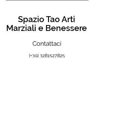
Spazio Tao Arti
Marziali e Benessere
Contattaci
(+39)
3281527825
(+39)
3287522041
info@kungfucagliari.com
Dove trovarci
Via Giaime Pintor