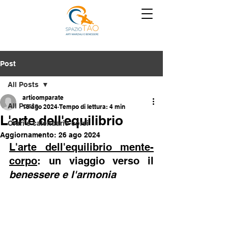
Post
All Posts
articomparate
All Posts
16 ago 2024
Tempo di lettura: 4 min
L'arte dell'equilibrio
Orari e calendario corsi
Aggiornamento:
26 ago 2024
L'arte dell'equilibrio mente-
corpo
: un viaggio verso il 
benessere e l'armonia 